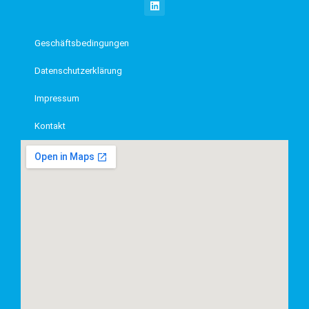
i
n
k
e
Geschäftsbedingungen
d
i
Datenschutzerklärung
n
Impressum
Kontakt