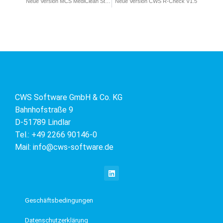
Neue Version MCS MediClean Steril V2.67
Neue Version CWS R-Check V1.5
CWS Software GmbH & Co. KG
Bahnhofstraße 9
D-51789 Lindlar
Tel.: +49 2266 90146-0
Mail: info@cws-software.de
L
i
n
k
e
Geschäftsbedingungen
d
i
Datenschutzerklärung
n