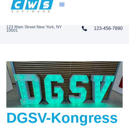
Zum
Inhalt
springen
123 Main Street New York, NY
123-456-7890
10001
DGSV-Kongress